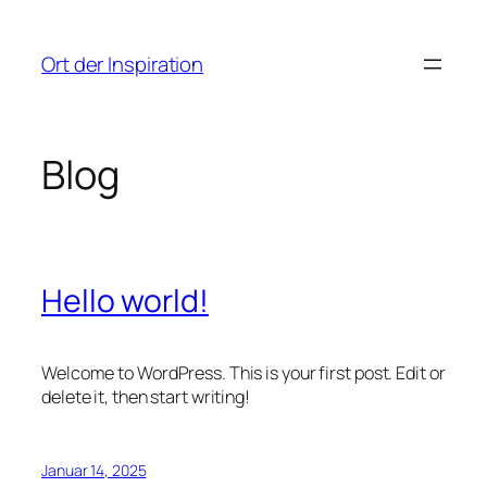
Zum
Inhalt
Ort der Inspiration
springen
Blog
Hello world!
Welcome to WordPress. This is your first post. Edit or
delete it, then start writing!
Januar 14, 2025